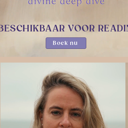
 BESCHIKBAAR VOOR
READI
Boek nu