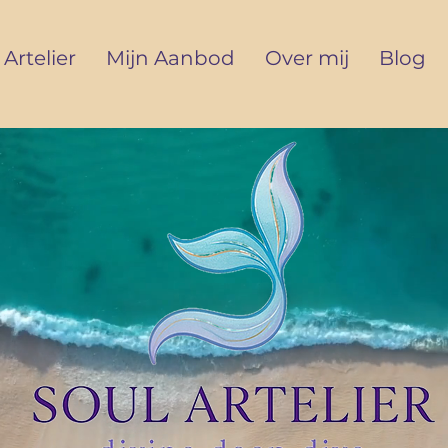
 Artelier
Mijn Aanbod
Over mij
Blog