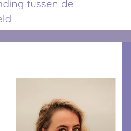
inding tussen de
eld