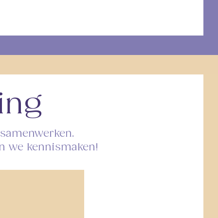
ing
n samenwerken.
aten we kennismaken!